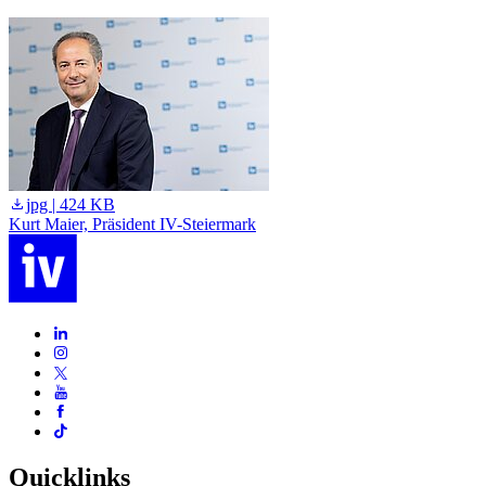
jpg | 424 KB
Kurt Maier, Präsident IV-Steiermark
A
Quicklinks