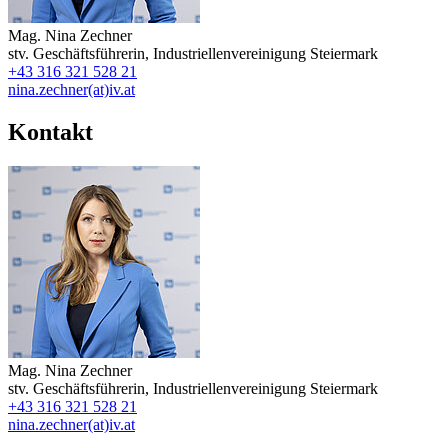
Mag.
Nina Zechner
stv. Geschäftsführerin
,
Industriellenvereinigung Steiermark
+43 316 321 528 21
nina.zechner(at)iv.at
Kontakt
Mag.
Nina Zechner
stv. Geschäftsführerin
,
Industriellenvereinigung Steiermark
+43 316 321 528 21
nina.zechner(at)iv.at