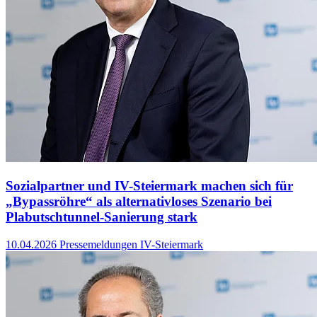
Sozialpartner und IV-Steiermark machen sich für
„Bypassröhre“ als alternativloses Szenario bei
Plabutschtunnel-Sanierung stark
10.04.2026
Pressemeldungen IV-Steiermark