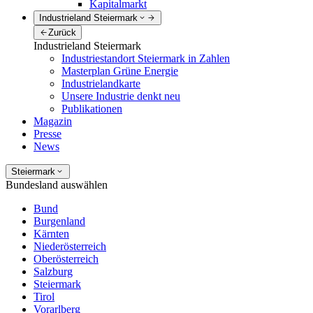
Kapitalmarkt
Industrieland Steiermark
Zurück
Industrieland Steiermark
Industriestandort Steiermark in Zahlen
Masterplan Grüne Energie
Industrielandkarte
Unsere Industrie denkt neu
Publikationen
Magazin
Presse
News
Steiermark
Bundesland auswählen
Bund
Burgenland
Kärnten
Niederösterreich
Oberösterreich
Salzburg
Steiermark
Tirol
Vorarlberg