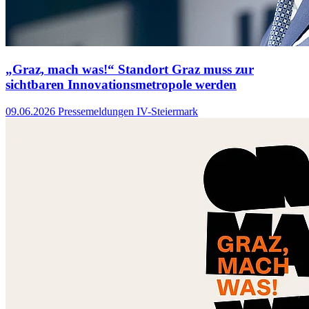
„Graz, mach was!“ Standort Graz muss zur
sichtbaren Innovationsmetropole werden
09.06.2026
Pressemeldungen IV-Steiermark