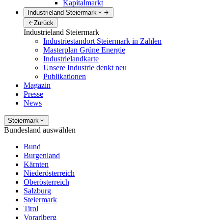
Kapitalmarkt
Industrieland Steiermark
Zurück
Industrieland Steiermark
Industriestandort Steiermark in Zahlen
Masterplan Grüne Energie
Industrielandkarte
Unsere Industrie denkt neu
Publikationen
Magazin
Presse
News
Steiermark
Bundesland auswählen
Bund
Burgenland
Kärnten
Niederösterreich
Oberösterreich
Salzburg
Steiermark
Tirol
Vorarlberg