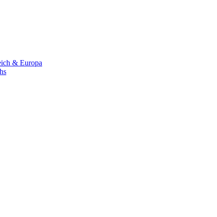
eich & Europa
chs