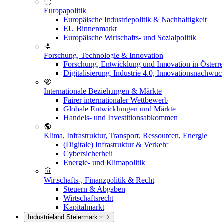
Europapolitik
Europäische Industriepolitik & Nachhaltigkeit
EU Binnenmarkt
Europäische Wirtschafts- und Sozialpolitik
Forschung, Technologie & Innovation
Forschung, Entwicklung und Innovation in Österr
Digitalisierung, Industrie 4.0, Innovationsnachwu
Internationale Beziehungen & Märkte
Fairer internationaler Wettbewerb
Globale Entwicklungen und Märkte
Handels- und Investitionsabkommen
Klima, Infrastruktur, Transport, Ressourcen, Energie
(Digitale) Infrastruktur & Verkehr
Cybersicherheit
Energie- und Klimapolitik
Wirtschafts-, Finanzpolitik & Recht
Steuern & Abgaben
Wirtschaftsrecht
Kapitalmarkt
Industrieland Steiermark