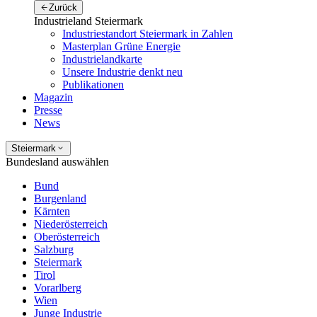
Zurück
Industrieland Steiermark
Industriestandort Steiermark in Zahlen
Masterplan Grüne Energie
Industrielandkarte
Unsere Industrie denkt neu
Publikationen
Magazin
Presse
News
Steiermark
Bundesland auswählen
Bund
Burgenland
Kärnten
Niederösterreich
Oberösterreich
Salzburg
Steiermark
Tirol
Vorarlberg
Wien
Junge Industrie