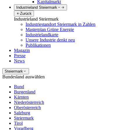
Kapitalmarkt
Industrieland Steiermark
Zurück
Industrieland Steiermark
Industriestandort Steiermark in Zahlen
Masterplan Grüne Energie
Industrielandkarte
Unsere Industrie denkt neu
Publikationen
Magazin
Presse
News
Steiermark
Bundesland auswählen
Bund
Burgenland
Kärnten
Niederösterreich
Oberösterreich
Salzburg
Steiermark
Tirol
Vorarlberg