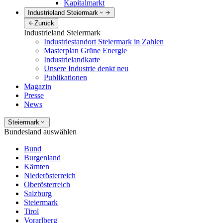
Kapitalmarkt
Industrieland Steiermark
Zurück
Industrieland Steiermark
Industriestandort Steiermark in Zahlen
Masterplan Grüne Energie
Industrielandkarte
Unsere Industrie denkt neu
Publikationen
Magazin
Presse
News
Steiermark
Bundesland auswählen
Bund
Burgenland
Kärnten
Niederösterreich
Oberösterreich
Salzburg
Steiermark
Tirol
Vorarlberg