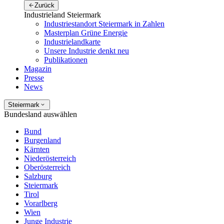
Zurück
Industrieland Steiermark
Industriestandort Steiermark in Zahlen
Masterplan Grüne Energie
Industrielandkarte
Unsere Industrie denkt neu
Publikationen
Magazin
Presse
News
Steiermark
Bundesland auswählen
Bund
Burgenland
Kärnten
Niederösterreich
Oberösterreich
Salzburg
Steiermark
Tirol
Vorarlberg
Wien
Junge Industrie