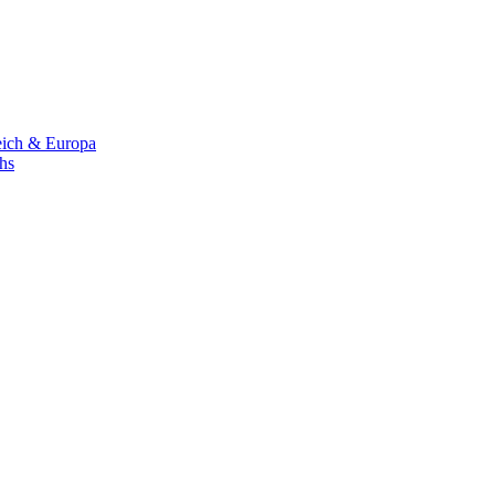
eich & Europa
chs