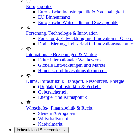
Europapolitik
Europäische Industriepolitik & Nachhaltigkeit
EU Binnenmarkt
Europäische Wirtschafts- und Sozialpolitik
Forschung, Technologie & Innovation
Forschung, Entwicklung und Innovation in Österr
Digitalisierung, Industrie 4.0, Innovationsnachwu
Internationale Beziehungen & Märkte
Fairer internationaler Wettbewerb
Globale Entwicklungen und Märkte
Handels- und Investitionsabkommen
Klima, Infrastruktur, Transport, Ressourcen, Energie
(Digitale) Infrastruktur & Verkehr
Cybersicherheit
Energie- und Klimapolitik
Wirtschafts-, Finanzpolitik & Recht
Steuern & Abgaben
Wirtschaftsrecht
Kapitalmarkt
Industrieland Steiermark