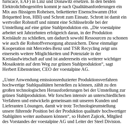
furncace, EAF) in Linz und Donawitz ersetzen. In den beiden
Elektrolichtbogenöfen kommt je nach Qualitätsanforderungen ein
Mix aus flüssigem Roheisen, brikettierter Eisenschwamm (Hot
Briquetted Iron, HBI) und Schrott zum Einsatz. Schrott ist damit ein
wertvoller Rohstoff und nimmt eine Schlüsselrolle bei der
Umstellung auf eine grüne Stahlproduktion ein. „Die voestalpine
arbeitet seit Jahrzehnten erfolgreich daran, in der Produktion
Kreisläufe zu schließen, um dadurch sowohl Ressourcen zu schonen
wie auch die Rohstoffversorgung abzusichern. Diese einmalige
Kooperation mit Mercedes-Benz und TSR Recycling zeigt uns
einerseits weitere Möglichkeiten und Potenziale in der
Kreislaufwirtschaft auf und ist andererseits ein weiterer wichtiger
Mosaikstein auf dem Weg zur grünen Stahlproduktion“, sagt
Herbert Eibensteiner, CEO der voestalpine AG.
„Unter Anwendung emissionsreduzierter Produktionsverfahren
hochwertige Stahlqualitäten herstellen zu können, zählt zu den
großen technologischen Herausforderungen bei der Umstellung zur
grünen Stahlproduktion. Wir forschen intensiv an unterschiedlichen
Verfahren und entwickeln gemeinsam mit unseren Kunden und
Lieferanten Lösungen, damit wir trotz Technologieumstellung
unsere führende Position bei der Produktion qualitativ hochwertiger
Stahlgüten weiter ausbauen können“, so Hubert Zajicek, Mitglied
des Vorstandes der voestalpine AG und Leiter der Steel Division.