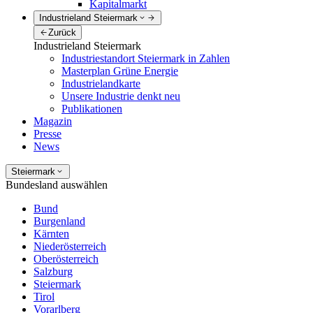
Kapitalmarkt
Industrieland Steiermark
Zurück
Industrieland Steiermark
Industriestandort Steiermark in Zahlen
Masterplan Grüne Energie
Industrielandkarte
Unsere Industrie denkt neu
Publikationen
Magazin
Presse
News
Steiermark
Bundesland auswählen
Bund
Burgenland
Kärnten
Niederösterreich
Oberösterreich
Salzburg
Steiermark
Tirol
Vorarlberg