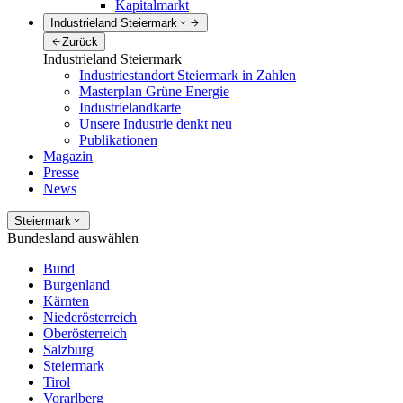
Kapitalmarkt
Industrieland Steiermark
Zurück
Industrieland Steiermark
Industriestandort Steiermark in Zahlen
Masterplan Grüne Energie
Industrielandkarte
Unsere Industrie denkt neu
Publikationen
Magazin
Presse
News
Steiermark
Bundesland auswählen
Bund
Burgenland
Kärnten
Niederösterreich
Oberösterreich
Salzburg
Steiermark
Tirol
Vorarlberg