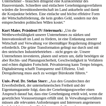
Unternehmer – brauchen dringend eine Kurskorrektur des
Hausverstands. Schnellere und einfachere Genehmigungsverfahren
würden die Investitionsbereitschaft im Land ankurbeln und damit
die Konjunktur beleben. Eine einfache und höchst effektive Form
der Wirtschaftsförderung, die kein großes Geld, sondern nur den
entsprechenden politischen Willen kostet.“
Kurt Maier, Präsident IV-Steiermark:
„Um die
Wettbewerbsfähigkeit unserer Unternehmen zu stärken und
Innovationskraft im Land zu fördern, ist eine Entlastung unserer
Wirtschaft und Verwaltung vor übermäßiger Regulierung dringend
erforderlich. Die grüne Transformation gelingt nur durch und mit
den steirischen Industriebetrieben – nicht gegen sie. Unsere
Unternehmen investieren, planen und setzen um, dafür benötigen sie
aber Rechts- und Planungssicherheit, Geschwindigkeit in Verfahren
und echten digitalen Fortschritt. Privatisierung kann Tempo bringen,
Digitalisierung schafft Transparenz und Effizienz. Und:
Deregulierung muss auch zu weniger Bürokratie führen.“
Univ.-Prof. Dr. Stefan Storr:
„Aus den Grundrechten der
Erwerbsfreiheit, der unternehmerischen Freiheit und der
Eigentumsgarantie folgt, dass der Genehmigungswerber einen
Anspruch darauf hat, dass eine Genehmigung erteilt wird, wenn die
gesetzlichen Voraussetzungen erfüllt sind. In Verwaltungsverfahren
müssen alle relevanten Anforderungen und Interessen angemessen