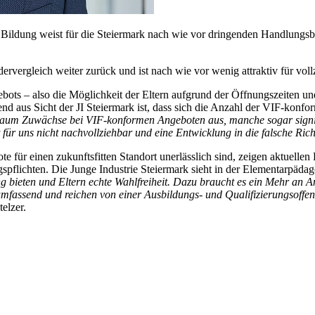
n Bildung weist für die Steiermark nach wie vor dringenden Handlungs
rvergleich weiter zurück und ist nach wie vor wenig attraktiv für voll
ots – also die Möglichkeit der Eltern aufgrund der Öffnungszeiten un
gend aus Sicht der JI Steiermark ist, dass sich die Anzahl der VIF-kon
aum Zuwächse bei VIF-konformen Angeboten aus, manche sogar signifik
 für uns nicht nachvollziehbar und eine Entwicklung in die falsche Ric
te für einen zukunftsfitten Standort unerlässlich sind, zeigen aktuel
gspflichten. Die Junge Industrie Steiermark sieht in der Elementarpäda
 bieten und Eltern echte Wahlfreiheit. Dazu braucht es ein Mehr an A
umfassend und reichen von einer Ausbildungs- und Qualifizierungsoff
telzer.