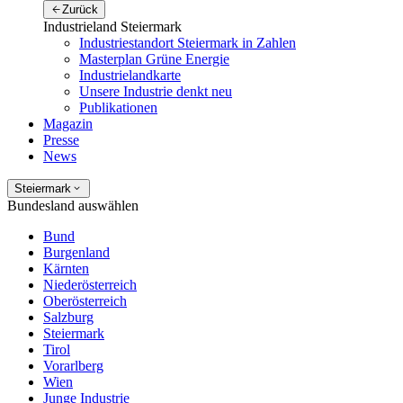
Zurück
Industrieland Steiermark
Industriestandort Steiermark in Zahlen
Masterplan Grüne Energie
Industrielandkarte
Unsere Industrie denkt neu
Publikationen
Magazin
Presse
News
Steiermark
Bundesland auswählen
Bund
Burgenland
Kärnten
Niederösterreich
Oberösterreich
Salzburg
Steiermark
Tirol
Vorarlberg
Wien
Junge Industrie