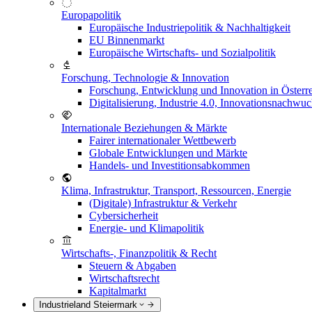
Europapolitik
Europäische Industriepolitik & Nachhaltigkeit
EU Binnenmarkt
Europäische Wirtschafts- und Sozialpolitik
Forschung, Technologie & Innovation
Forschung, Entwicklung und Innovation in Österr
Digitalisierung, Industrie 4.0, Innovationsnachwu
Internationale Beziehungen & Märkte
Fairer internationaler Wettbewerb
Globale Entwicklungen und Märkte
Handels- und Investitionsabkommen
Klima, Infrastruktur, Transport, Ressourcen, Energie
(Digitale) Infrastruktur & Verkehr
Cybersicherheit
Energie- und Klimapolitik
Wirtschafts-, Finanzpolitik & Recht
Steuern & Abgaben
Wirtschaftsrecht
Kapitalmarkt
Industrieland Steiermark