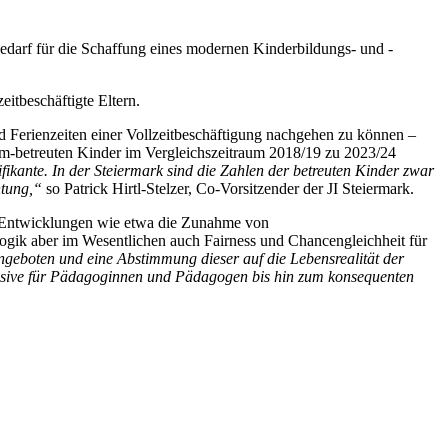
bedarf für die Schaffung eines modernen Kinderbildungs- und -
zeitbeschäftigte Eltern.
d Ferienzeiten einer Vollzeitbeschäftigung nachgehen zu können –
form-betreuten Kinder im Vergleichszeitraum 2018/19 zu 2023/24
ante. In der Steiermark sind die Zahlen der betreuten Kinder zwar
htung,“
so Patrick Hirtl-Stelzer, Co-Vorsitzender der JI Steiermark.
len Entwicklungen wie etwa die Zunahme von
gogik aber im Wesentlichen auch Fairness und Chancengleichheit für
ngeboten und eine Abstimmung dieser auf die Lebensrealität der
ensive für Pädagoginnen und Pädagogen bis hin zum konsequenten