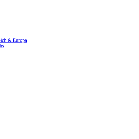
eich & Europa
chs