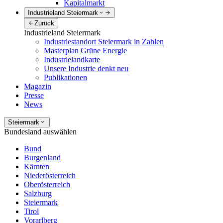
Kapitalmarkt
Industrieland Steiermark
Zurück
Industrieland Steiermark
Industriestandort Steiermark in Zahlen
Masterplan Grüne Energie
Industrielandkarte
Unsere Industrie denkt neu
Publikationen
Magazin
Presse
News
Steiermark
Bundesland auswählen
Bund
Burgenland
Kärnten
Niederösterreich
Oberösterreich
Salzburg
Steiermark
Tirol
Vorarlberg