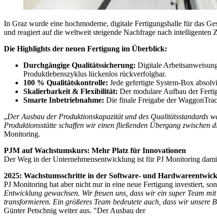
In Graz wurde eine hochmoderne, digitale Fertigungshalle für das G
und reagiert auf die weltweit steigende Nachfrage nach intelligente
Die Highlights der neuen Fertigung im Überblick:
Durchgängige Qualitätssicherung:
Digitale Arbeitsanweisung
Produktlebenszyklus lückenlos rückverfolgbar.
100 % Qualitätskontrolle:
Jede gefertigte System-Box absolvi
Skalierbarkeit & Flexibilität:
Der modulare Aufbau der Fertig
Smarte Inbetriebnahme:
Die finale Freigabe der WaggonTracke
„
Der Ausbau der Produktionskapazität und des Qualitätsstandards war
Produktionsstätte schaffen wir einen fließenden Übergang zwischen 
Monitoring.
PJM auf Wachstumskurs: Mehr Platz für Innovationen
Der Weg in der Unternehmensentwicklung ist für PJ Monitoring damit
2025: Wachstumsschritte in der Software- und Hardwareentwic
PJ Monitoring hat aber nicht nur in eine neue Fertigung investiert, 
Entwicklung gewachsen. Wir freuen uns, dass wir ein super Team mit
transformieren. Ein größeres Team bedeutete auch, dass wir unsere 
Günter Petschnig weiter aus. "Der Ausbau der