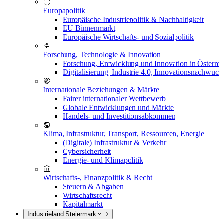
Europapolitik
Europäische Industriepolitik & Nachhaltigkeit
EU Binnenmarkt
Europäische Wirtschafts- und Sozialpolitik
Forschung, Technologie & Innovation
Forschung, Entwicklung und Innovation in Österr
Digitalisierung, Industrie 4.0, Innovationsnachwu
Internationale Beziehungen & Märkte
Fairer internationaler Wettbewerb
Globale Entwicklungen und Märkte
Handels- und Investitionsabkommen
Klima, Infrastruktur, Transport, Ressourcen, Energie
(Digitale) Infrastruktur & Verkehr
Cybersicherheit
Energie- und Klimapolitik
Wirtschafts-, Finanzpolitik & Recht
Steuern & Abgaben
Wirtschaftsrecht
Kapitalmarkt
Industrieland Steiermark