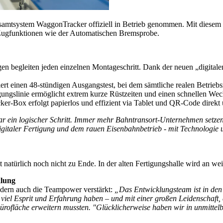
esamtsystem WaggonTracker offiziell in Betrieb genommen. Mit diesem 
n Zugfunktionen wie der Automatischen Bremsprobe.
en begleiten jeden einzelnen Montageschritt. Dank der neuen „digita
ert einen 48-stündigen Ausgangstest, bei dem sämtliche realen Betriebs
ungslinie ermöglicht extrem kurze Rüstzeiten und einen schnellen Wec
r-Box erfolgt papierlos und effizient via Tablet und QR-Code direkt üb
 ein logischer Schritt. Immer mehr Bahntransort-Unternehmen setzen a
digitaler Fertigung und dem rauen Eisenbahnbetrieb - mit Technologie
 natürlich noch nicht zu Ende. In der alten Fertigungshalle wird an w
klung
sondern auch die Teampower verstärkt:
„Das Entwicklungsteam ist in den 
 viel Esprit und Erfahrung haben – und mit einer großen Leidenschaft,
Bürofläche erweitern mussten. "Glücklicherweise haben wir in unmitte