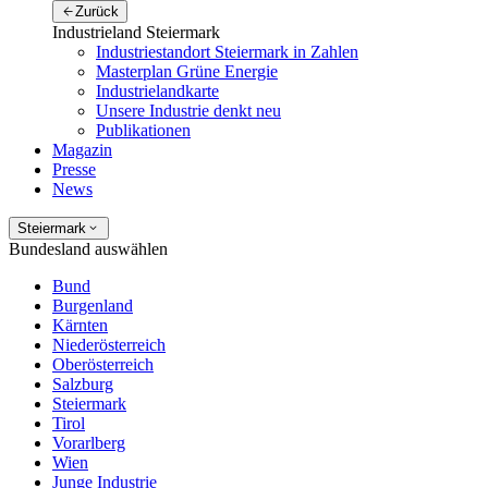
Zurück
Industrieland Steiermark
Industriestandort Steiermark in Zahlen
Masterplan Grüne Energie
Industrielandkarte
Unsere Industrie denkt neu
Publikationen
Magazin
Presse
News
Steiermark
Bundesland auswählen
Bund
Burgenland
Kärnten
Niederösterreich
Oberösterreich
Salzburg
Steiermark
Tirol
Vorarlberg
Wien
Junge Industrie