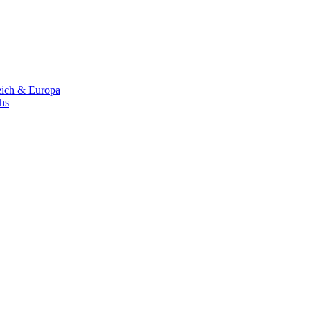
eich & Europa
chs