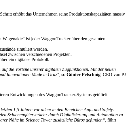
Schritt erhöht das Unternehmen seine Produktionskapazitäten massiv
len Wagenakte“ ist jeder WaggonTracker über den gesamten
zustände simuliert werden.
hsel zwischen verschiedenen Projekten.
er ein digitales Protokoll.
uf die Vorteile unserer digitalen Zugfunktionen. Mit der neuen
 und Innovationen Made in Graz",
so
Günter Petschnig
, CEO von PJ
eiteren Entwicklungen des WaggonTracker-Systems getüftelt.
letzten 1,5 Jahren vor allem in den Bereichen App- und Safety-
 den Schienengüterverkehr durch Digitalisierung und Automation zu
lbarer Nähe im Science Tower zusätzliche Büros gefunden“,
führt