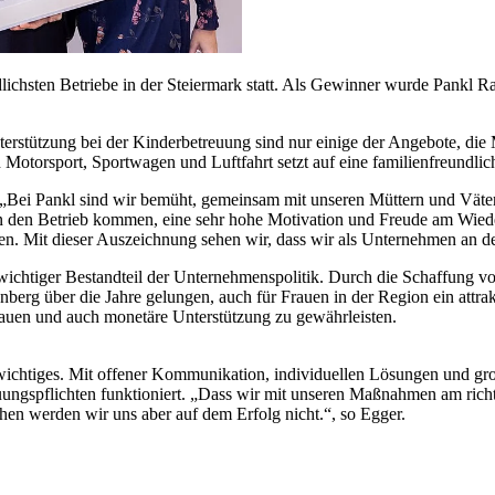
dlichsten Betriebe in der Steiermark statt. Als Gewinner wurde Pankl
terstützung bei der Kinderbetreuung sind nur einige der Angebote, die
Motorsport, Sportwagen und Luftfahrt setzt auf eine familienfreundli
Bei Pankl sind wir bemüht, gemeinsam mit unseren Müttern und Vätern
in den Betrieb kommen, eine sehr hohe Motivation und Freude am Wiede
 Mit dieser Auszeichnung sehen wir, dass wir als Unternehmen an den
n wichtiger Bestandteil der Unternehmenspolitik. Durch die Schaffung v
berg über die Jahre gelungen, auch für Frauen in der Region ein attrakt
auen und auch monetäre Unterstützung zu gewährleisten.
r wichtiges. Mit offener Kommunikation, individuellen Lösungen und gro
uungspflichten funktioniert. „Dass wir mit unseren Maßnahmen am rich
ruhen werden wir uns aber auf dem Erfolg nicht.“, so Egger.