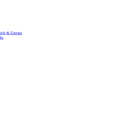
eich & Europa
chs