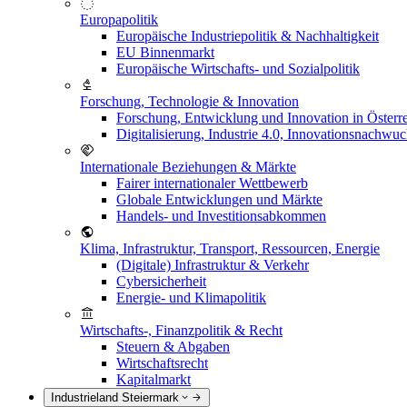
Europapolitik
Europäische Industriepolitik & Nachhaltigkeit
EU Binnenmarkt
Europäische Wirtschafts- und Sozialpolitik
Forschung, Technologie & Innovation
Forschung, Entwicklung und Innovation in Österr
Digitalisierung, Industrie 4.0, Innovationsnachwu
Internationale Beziehungen & Märkte
Fairer internationaler Wettbewerb
Globale Entwicklungen und Märkte
Handels- und Investitionsabkommen
Klima, Infrastruktur, Transport, Ressourcen, Energie
(Digitale) Infrastruktur & Verkehr
Cybersicherheit
Energie- und Klimapolitik
Wirtschafts-, Finanzpolitik & Recht
Steuern & Abgaben
Wirtschaftsrecht
Kapitalmarkt
Industrieland Steiermark