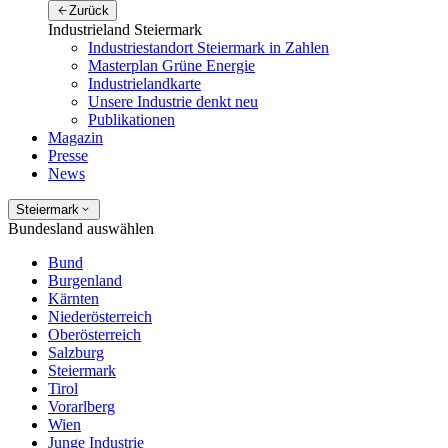
Zurück
Industrieland Steiermark
Industriestandort Steiermark in Zahlen
Masterplan Grüne Energie
Industrielandkarte
Unsere Industrie denkt neu
Publikationen
Magazin
Presse
News
Steiermark
Bundesland auswählen
Bund
Burgenland
Kärnten
Niederösterreich
Oberösterreich
Salzburg
Steiermark
Tirol
Vorarlberg
Wien
Junge Industrie