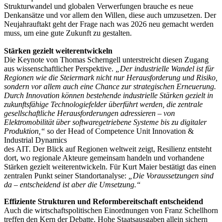
Strukturwandel und globalen Verwerfungen brauche es neue
Denkansätze und vor allem den Willen, diese auch umzusetzen. Der
Neujahrauftakt geht der Frage nach was 2026 neu gemacht werden
muss, um eine gute Zukunft zu gestalten.
Stärken gezielt weiterentwickeln
Die Keynote von Thomas Scherngell unterstreicht diesen Zugang
aus wissenschaftlicher Perspektive.
„Der industrielle Wandel ist für
Regionen wie die Steiermark nicht nur Herausforderung und Risiko,
sondern vor allem auch eine Chance zur strategischen Erneuerung.
Durch Innovation können bestehende industrielle Stärken gezielt in
zukunftsfähige Technologiefelder überführt werden, die zentrale
gesellschaftliche Herausforderungen adressieren – von
Elektromobilität über softwaregetriebene Systeme bis zu digitaler
Produktion,“
so der Head of Competence Unit Innovation &
Industrial Dynamics
des AIT. Der Blick auf Regionen weltweit zeigt, Resilienz entsteht
dort, wo regionale Akteure gemeinsam handeln und vorhandene
Stärken gezielt weiterentwickeln. Für Kurt Maier bestätigt das einen
zentralen Punkt seiner Standortanalyse:
„Die Voraussetzungen sind
da – entscheidend ist aber die Umsetzung.“
Effiziente Strukturen und Reformbereitschaft entscheidend
Auch die wirtschaftspolitischen Einordnungen von Franz Schellhorn
treffen den Kern der Debatte. Hohe Staatsausgaben allein sichern