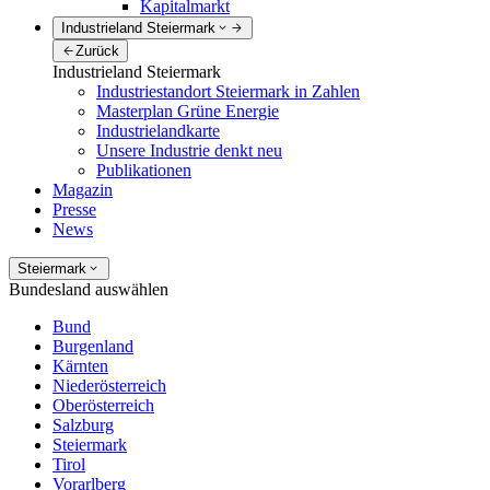
Kapitalmarkt
Industrieland Steiermark
Zurück
Industrieland Steiermark
Industriestandort Steiermark in Zahlen
Masterplan Grüne Energie
Industrielandkarte
Unsere Industrie denkt neu
Publikationen
Magazin
Presse
News
Steiermark
Bundesland auswählen
Bund
Burgenland
Kärnten
Niederösterreich
Oberösterreich
Salzburg
Steiermark
Tirol
Vorarlberg