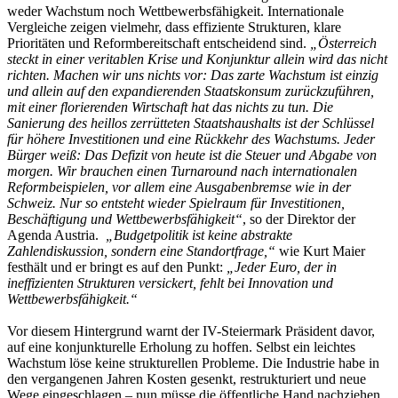
weder Wachstum noch Wettbewerbsfähigkeit. Internationale
Vergleiche zeigen vielmehr, dass effiziente Strukturen, klare
Prioritäten und Reformbereitschaft entscheidend sind.
„Österreich
steckt in einer veritablen Krise und Konjunktur allein wird das nicht
richten. Machen wir uns nichts vor: Das zarte Wachstum ist einzig
und allein auf den expandierenden Staatskonsum zurückzuführen,
mit einer florierenden Wirtschaft hat das nichts zu tun. Die
Sanierung des heillos zerrütteten Staatshaushalts ist der Schlüssel
für höhere Investitionen und eine Rückkehr des Wachstums. Jeder
Bürger weiß: Das Defizit von heute ist die Steuer und Abgabe von
morgen. Wir brauchen einen Turnaround nach internationalen
Reformbeispielen, vor allem eine Ausgabenbremse wie in der
Schweiz. Nur so entsteht wieder Spielraum für Investitionen,
Beschäftigung und Wettbewerbsfähigkeit“
, so der Direktor der
Agenda Austria.
„Budgetpolitik ist keine abstrakte
Zahlendiskussion, sondern eine Standortfrage,“
wie Kurt Maier
festhält und er bringt es auf den Punkt:
„Jeder Euro, der in
ineffizienten Strukturen versickert, fehlt bei Innovation und
Wettbewerbsfähigkeit.“
Vor diesem Hintergrund warnt der IV-Steiermark Präsident davor,
auf eine konjunkturelle Erholung zu hoffen. Selbst ein leichtes
Wachstum löse keine strukturellen Probleme. Die Industrie habe in
den vergangenen Jahren Kosten gesenkt, restrukturiert und neue
Wege eingeschlagen – nun müsse die öffentliche Hand nachziehen.