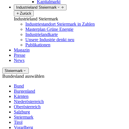
Kapitalmarkt
Industrieland Steiermark
Zurück
Industrieland Steiermark
Industriestandort Steiermark in Zahlen
Masterplan Grüne Energie
Industrielandkarte
Unsere Industrie denkt neu
Publikationen
Magazin
Presse
News
Steiermark
Bundesland auswählen
Bund
Burgenland
Kärnten
Niederösterreich
Oberösterreich
Salzburg
Steiermark
Tirol
Vorarlberg