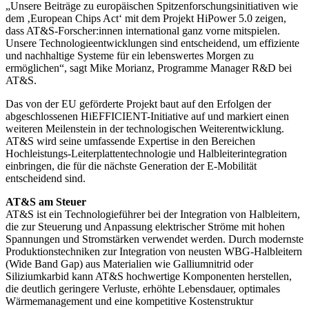
„Unsere Beiträge zu europäischen Spitzenforschungsinitiativen wie
dem ‚European Chips Act‘ mit dem Projekt HiPower 5.0 zeigen,
dass AT&S-Forscher:innen international ganz vorne mitspielen.
Unsere Technologieentwicklungen sind entscheidend, um effiziente
und nachhaltige Systeme für ein lebenswertes Morgen zu
ermöglichen“, sagt Mike Morianz, Programme Manager R&D bei
AT&S.
Das von der EU geförderte Projekt baut auf den Erfolgen der
abgeschlossenen HiEFFICIENT-Initiative auf und markiert einen
weiteren Meilenstein in der technologischen Weiterentwicklung.
AT&S wird seine umfassende Expertise in den Bereichen
Hochleistungs-Leiterplattentechnologie und Halbleiterintegration
einbringen, die für die nächste Generation der E-Mobilität
entscheidend sind.
AT&S am Steuer
AT&S ist ein Technologieführer bei der Integration von Halbleitern,
die zur Steuerung und Anpassung elektrischer Ströme mit hohen
Spannungen und Stromstärken verwendet werden. Durch modernste
Produktionstechniken zur Integration von neusten WBG-Halbleitern
(Wide Band Gap) aus Materialien wie Galliumnitrid oder
Siliziumkarbid kann AT&S hochwertige Komponenten herstellen,
die deutlich geringere Verluste, erhöhte Lebensdauer, optimales
Wärmemanagement und eine kompetitive Kostenstruktur