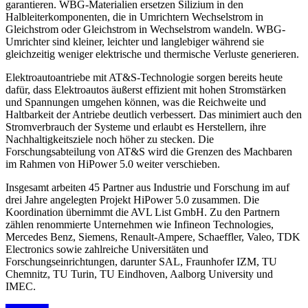
garantieren. WBG-Materialien ersetzen Silizium in den
Halbleiterkomponenten, die in Umrichtern Wechselstrom in
Gleichstrom oder Gleichstrom in Wechselstrom wandeln. WBG-
Umrichter sind kleiner, leichter und langlebiger während sie
gleichzeitig weniger elektrische und thermische Verluste generieren.
Elektroautoantriebe mit AT&S-Technologie sorgen bereits heute
dafür, dass Elektroautos äußerst effizient mit hohen Stromstärken
und Spannungen umgehen können, was die Reichweite und
Haltbarkeit der Antriebe deutlich verbessert. Das minimiert auch den
Stromverbrauch der Systeme und erlaubt es Herstellern, ihre
Nachhaltigkeitsziele noch höher zu stecken. Die
Forschungsabteilung von AT&S wird die Grenzen des Machbaren
im Rahmen von HiPower 5.0 weiter verschieben.
Insgesamt arbeiten 45 Partner aus Industrie und Forschung im auf
drei Jahre angelegten Projekt HiPower 5.0 zusammen. Die
Koordination übernimmt die AVL List GmbH. Zu den Partnern
zählen renommierte Unternehmen wie Infineon Technologies,
Mercedes Benz, Siemens, Renault-Ampere, Schaeffler, Valeo, TDK
Electronics sowie zahlreiche Universitäten und
Forschungseinrichtungen, darunter SAL, Fraunhofer IZM, TU
Chemnitz, TU Turin, TU Eindhoven, Aalborg University und
IMEC.