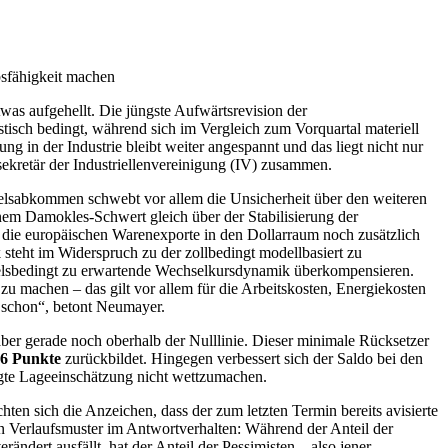
bsfähigkeit machen
etwas aufgehellt. Die jüngste Aufwärtsrevision der
stisch bedingt, während sich im Vergleich zum Vorquartal materiell
 in der Industrie bleibt weiter angespannt und das liegt nicht nur
sekretär der Industriellenvereinigung (IV) zusammen.
elsabkommen schwebt vor allem die Unsicherheit über den weiteren
em Damokles-Schwert gleich über der Stabilisierung der
 die europäischen Warenexporte in den Dollarraum noch zusätzlich
steht im Widerspruch zu der zollbedingt modellbasiert zu
ndelsbedingt zu erwartende Wechselkursdynamik überkompensieren.
 zu machen – das gilt vor allem für die Arbeitskosten, Energiekosten
t schon“, betont Neumayer.
aber gerade noch oberhalb der Nulllinie. Dieser minimale Rücksetzer
-6 Punkte
zurückbildet. Hingegen verbessert sich der Saldo bei den
gte Lageeinschätzung nicht wettzumachen.
ten sich die Anzeichen, dass der zum letzten Termin bereits avisierte
en Verlaufsmuster im Antwortverhalten: Während der Anteil der
ndert ausfällt, hat der Anteil der Pessimisten – also jener