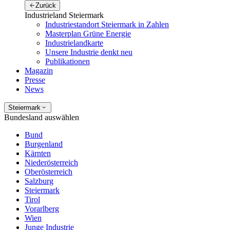
Zurück
Industrieland Steiermark
Industriestandort Steiermark in Zahlen
Masterplan Grüne Energie
Industrielandkarte
Unsere Industrie denkt neu
Publikationen
Magazin
Presse
News
Steiermark
Bundesland auswählen
Bund
Burgenland
Kärnten
Niederösterreich
Oberösterreich
Salzburg
Steiermark
Tirol
Vorarlberg
Wien
Junge Industrie