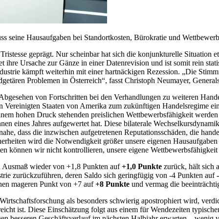
muss seine Hausaufgaben bei Standortkosten, Bürokratie und Wettbewer
Tristesse geprägt. Nur scheinbar hat sich die konjunkturelle Situation 
ihre Ursache zur Gänze in einer Datenrevision und ist somit rein stati
strie kämpft weiterhin mit einer hartnäckigen Rezession. „Die Stimmung
udgetären Problemen in Österreich“, fasst Christoph Neumayer, General
Abgesehen von Fortschritten bei den Verhandlungen zu weiteren Hand
 Vereinigten Staaten von Amerika zum zukünftigen Handelsregime ein
 einem hohen Druck stehenden preislichen Wettbewerbsfähigkeit werden
n eines Jahres aufgewertet hat. Diese bilaterale Wechselkursdynamik 
n nahe, dass die inzwischen aufgetretenen Reputationsschäden, die ha
sicherheiten wird die Notwendigkeit größer unsere eigenen Hausaufgaben
en können wir nicht kontrollieren, unsere eigene Wettbewerbsfähigkei
n Ausmaß wieder von +1,8 Punkten auf
+1,0 Punkte
zurück, hält sich 
strie zurückzuführen, deren Saldo sich geringfügig von ­-4 Punkten auf
inen mageren Punkt von +7 auf
+8 Punkte
und vermag die beeinträchti
tschaftsforschung als besonders schwierig apostrophiert wird, verdich
eicht ist. Diese Einschätzung folgt aus einem für Wendezeiten typisch
n besseren Geschäftsverlauf im nächsten Halbjahr erwarten – wenig verä