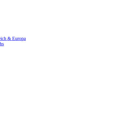
eich & Europa
chs