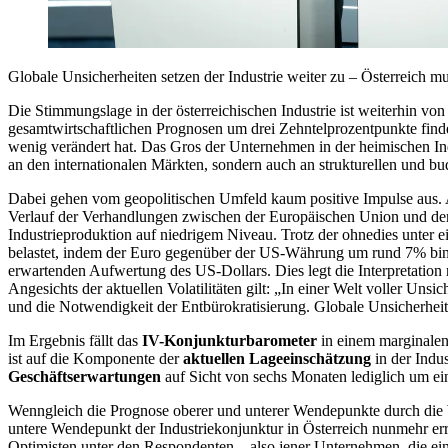
Globale Unsicherheiten setzen der Industrie weiter zu – Österreich 
Die Stimmungslage in der österreichischen Industrie ist weiterhin von 
gesamtwirtschaftlichen Prognosen um drei Zehntelprozentpunkte findet 
wenig verändert hat. Das Gros der Unternehmen in der heimischen Indu
an den internationalen Märkten, sondern auch an strukturellen und b
Dabei gehen vom geopolitischen Umfeld kaum positive Impulse aus. 
Verlauf der Verhandlungen zwischen der Europäischen Union und den
Industrieproduktion auf niedrigem Niveau. Trotz der ohnedies unter
belastet, indem der Euro gegenüber der US-Währung um rund 7% binne
erwartenden Aufwertung des US-Dollars. Dies legt die Interpretatio
Angesichts der aktuellen Volatilitäten gilt: „In einer Welt voller Un
und die Notwendigkeit der Entbürokratisierung. Globale Unsicherheit
Im Ergebnis fällt das
IV-Konjunkturbarometer
in einem marginale
ist auf die Komponente der
aktuellen Lageeinschätzung
in der Indu
Geschäftserwartungen
auf Sicht von sechs Monaten lediglich um e
Wenngleich die Prognose oberer und unterer Wendepunkte durch die Wir
untere Wendepunkt der Industriekonjunktur in Österreich nunmehr err
Optimisten unter den Respondenten – also jener Unternehmen, die eine