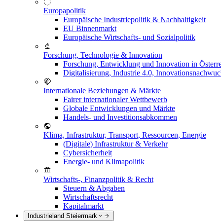
Europapolitik
Europäische Industriepolitik & Nachhaltigkeit
EU Binnenmarkt
Europäische Wirtschafts- und Sozialpolitik
Forschung, Technologie & Innovation
Forschung, Entwicklung und Innovation in Österr
Digitalisierung, Industrie 4.0, Innovationsnachwu
Internationale Beziehungen & Märkte
Fairer internationaler Wettbewerb
Globale Entwicklungen und Märkte
Handels- und Investitionsabkommen
Klima, Infrastruktur, Transport, Ressourcen, Energie
(Digitale) Infrastruktur & Verkehr
Cybersicherheit
Energie- und Klimapolitik
Wirtschafts-, Finanzpolitik & Recht
Steuern & Abgaben
Wirtschaftsrecht
Kapitalmarkt
Industrieland Steiermark