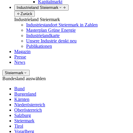
Kapitalmarkt
Industrieland Steiermark
Zurück
Industrieland Steiermark
Industriestandort Steiermark in Zahlen
Masterplan Grüne Energie
Industrielandkarte
Unsere Industrie denkt neu
Publikationen
Magazin
Presse
News
Steiermark
Bundesland auswählen
Bund
Burgenland
Kärnten
Niederösterreich
Oberösterreich
Salzburg
Steiermark
Tirol
Vorarlberg