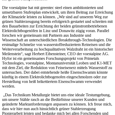
Die voestalpine hat mit greentec steel einen ambitionierten und
umsetzbaren Stufenplan entwickelt, um ihren Beitrag zur Erreichung
der Klimaziele leisten zu können. „Wir sind auf unserem Weg zur
grünen Stahlerzeugung bereits erfolgreich gestartet und schreiten mit
den Bauarbeiten zur Errichtung der beiden grünstrombetriebenen
Elektrolichtbogenöfen in Linz und Donawitz zügig voran. Parallel
forschen wir gemeinsam mit Partnern aus Industrie und
Wissenschaft an unterschiedlichen Breakthrough-Technologien. Die
erstmalige Schmelze von wasserstoffreduziertem Reineisen und die
Weiterverarbeitung zu hochqualitativen Walzdraht ist ein historischer
Meilenstein“, sagt Herbert Eibensteiner, CEO der voestalpine AG.
Hyfor ist ein gemeinsames Forschungsprojekt von Primetals
Technologies, voestalpine, Montanuniversität Leoben und K1-MET
mit dem Ziel, die Reduktion von Feineisenerz mittels Wasserstoff zu
untersuchen. Der dabei entstehende heiße Eisenschwamm könnte
künftig in einem Elektrolichtbogenofen eingeschmolzen oder zur
Herstellung von heiß brikettiertem Eisenschwamm verwendet
werden.
„Das Technikum Metallurgie bietet uns eine ideale Testumgebung,
um unsere Stähle rasch an die Bedürfnisse unserer Kunden und
geänderte Marktanforderungen anpassen zu können. Ich freue mich,
dass wir hier nun auch hinsichtlich grüner Stahlerzeugung
Pionierarbeit leisten und bedanke mich bei allen Forschenden und