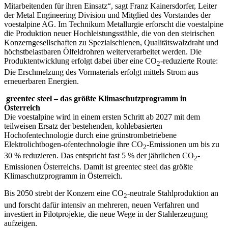
Mitarbeitenden für ihren Einsatz“, sagt Franz Kainersdorfer, Leiter
der Metal Engineering Division und Mitglied des Vorstandes der
voestalpine AG. Im Technikum Metallurgie erforscht die voestalpine
die Produktion neuer Hochleistungsstähle, die von den steirischen
Konzerngesellschaften zu Spezialschienen, Qualitätswalzdraht und
höchstbelastbaren Ölfeldrohren weiterverarbeitet werden. Die
Produktentwicklung erfolgt dabei über eine CO
-reduzierte Route:
2
Die Erschmelzung des Vormaterials erfolgt mittels Strom aus
erneuerbaren Energien.
greentec steel – das größte Klimaschutzprogramm in
Österreich
Die voestalpine wird in einem ersten Schritt ab 2027 mit dem
teilweisen Ersatz der bestehenden, kohlebasierten
Hochofentechnologie durch eine grünstrombetriebene
Elektrolichtbogen-ofentechnologie ihre CO
-Emissionen um bis zu
2
30 % reduzieren. Das entspricht fast 5 % der jährlichen CO
-
2
Emissionen Österreichs. Damit ist greentec steel das größte
Klimaschutzprogramm in Österreich.
Bis 2050 strebt der Konzern eine CO
-neutrale Stahlproduktion an
2
und forscht dafür intensiv an mehreren, neuen Verfahren und
investiert in Pilotprojekte, die neue Wege in der Stahlerzeugung
aufzeigen.