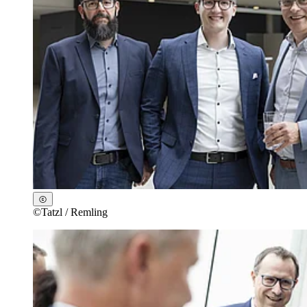
©
Tatzl / Remling