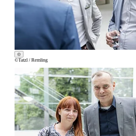
©
Tatzl / Remling