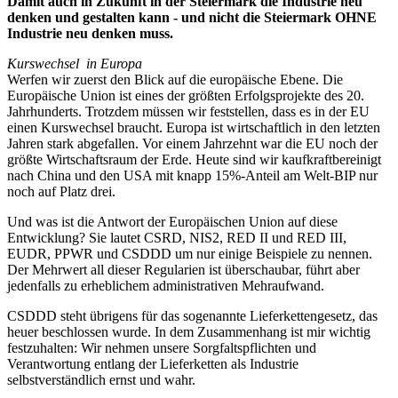
Damit auch in Zukunft in der Steiermark die Industrie neu
denken und gestalten kann - und nicht die Steiermark OHNE
Industrie neu denken muss.
Kurswechsel in Europa
Werfen wir zuerst den Blick auf die europäische Ebene. Die
Europäische Union ist eines der größten Erfolgsprojekte des 20.
Jahrhunderts. Trotzdem müssen wir feststellen, dass es in der EU
einen Kurswechsel braucht. Europa ist wirtschaftlich in den letzten
Jahren stark abgefallen. Vor einem Jahrzehnt war die EU noch der
größte Wirtschaftsraum der Erde. Heute sind wir kaufkraftbereinigt
nach China und den USA mit knapp 15%-Anteil am Welt-BIP nur
noch auf Platz drei.
Und was ist die Antwort der Europäischen Union auf diese
Entwicklung? Sie lautet CSRD, NIS2, RED II und RED III,
EUDR, PPWR und CSDDD um nur einige Beispiele zu nennen.
Der Mehrwert all dieser Regularien ist überschaubar, führt aber
jedenfalls zu erheblichem administrativen Mehraufwand.
CSDDD steht übrigens für das sogenannte Lieferkettengesetz, das
heuer beschlossen wurde. In dem Zusammenhang ist mir wichtig
festzuhalten: Wir nehmen unsere Sorgfaltspflichten und
Verantwortung entlang der Lieferketten als Industrie
selbstverständlich ernst und wahr.