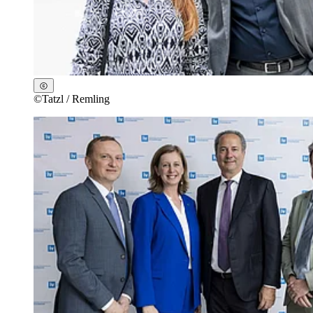
©
Tatzl / Remling