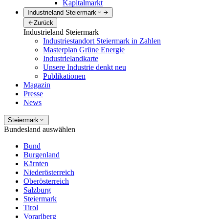
Kapitalmarkt
Industrieland Steiermark
Zurück
Industrieland Steiermark
Industriestandort Steiermark in Zahlen
Masterplan Grüne Energie
Industrielandkarte
Unsere Industrie denkt neu
Publikationen
Magazin
Presse
News
Steiermark
Bundesland auswählen
Bund
Burgenland
Kärnten
Niederösterreich
Oberösterreich
Salzburg
Steiermark
Tirol
Vorarlberg