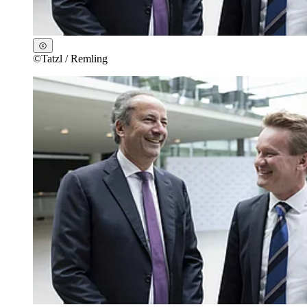
©
Tatzl / Remling