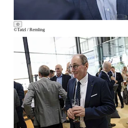
©
Tatzl / Remling