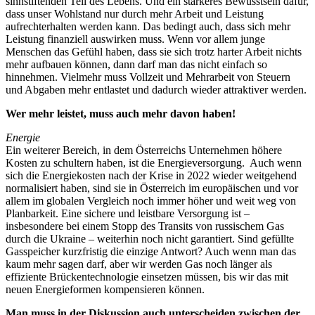
sinnstiftenden Teil des Lebens. Und ein stärkeres Bewusstsein dafür,
dass unser Wohlstand nur durch mehr Arbeit und Leistung
aufrechterhalten werden kann. Das bedingt auch, dass sich mehr
Leistung finanziell auswirken muss. Wenn vor allem junge
Menschen das Gefühl haben, dass sie sich trotz harter Arbeit nichts
mehr aufbauen können, dann darf man das nicht einfach so
hinnehmen. Vielmehr muss Vollzeit und Mehrarbeit von Steuern
und Abgaben mehr entlastet und dadurch wieder attraktiver werden.
Wer mehr leistet, muss auch mehr davon haben!
Energie
Ein weiterer Bereich, in dem Österreichs Unternehmen höhere
Kosten zu schultern haben, ist die Energieversorgung. Auch wenn
sich die Energiekosten nach der Krise in 2022 wieder weitgehend
normalisiert haben, sind sie in Österreich im europäischen und vor
allem im globalen Vergleich noch immer höher und weit weg von
Planbarkeit. Eine sichere und leistbare Versorgung ist –
insbesondere bei einem Stopp des Transits von russischem Gas
durch die Ukraine – weiterhin noch nicht garantiert. Sind gefüllte
Gasspeicher kurzfristig die einzige Antwort? Auch wenn man das
kaum mehr sagen darf, aber wir werden Gas noch länger als
effiziente Brückentechnologie einsetzen müssen, bis wir das mit
neuen Energieformen kompensieren können.
Man muss in der Diskussion auch unterscheiden zwischen der