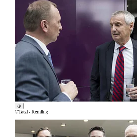
©
Tatzl / Remling