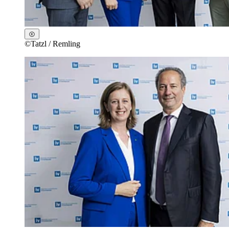
©
Tatzl / Remling