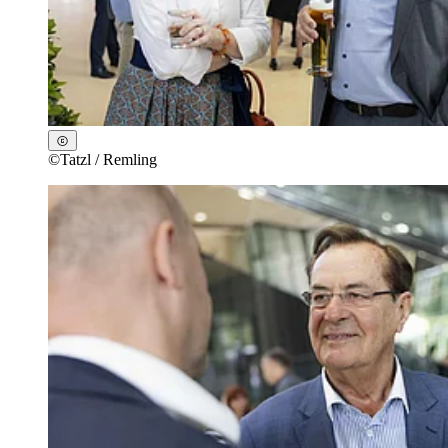
©
Tatzl / Remling