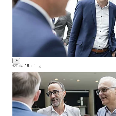
©
Tatzl / Remling