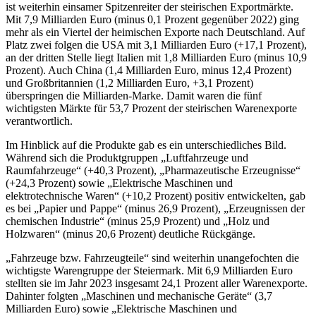
ist weiterhin einsamer Spitzenreiter der steirischen Exportmärkte.
Mit 7,9 Milliarden Euro (minus 0,1 Prozent gegenüber 2022) ging
mehr als ein Viertel der heimischen Exporte nach Deutschland. Auf
Platz zwei folgen die USA mit 3,1 Milliarden Euro (+17,1 Prozent),
an der dritten Stelle liegt Italien mit 1,8 Milliarden Euro (minus 10,9
Prozent). Auch China (1,4 Milliarden Euro, minus 12,4 Prozent)
und Großbritannien (1,2 Milliarden Euro, +3,1 Prozent)
überspringen die Milliarden-Marke. Damit waren die fünf
wichtigsten Märkte für 53,7 Prozent der steirischen Warenexporte
verantwortlich.
Im Hinblick auf die Produkte gab es ein unterschiedliches Bild.
Während sich die Produktgruppen „Luftfahrzeuge und
Raumfahrzeuge“ (+40,3 Prozent), „Pharmazeutische Erzeugnisse“
(+24,3 Prozent) sowie „Elektrische Maschinen und
elektrotechnische Waren“ (+10,2 Prozent) positiv entwickelten, gab
es bei „Papier und Pappe“ (minus 26,9 Prozent), „Erzeugnissen der
chemischen Industrie“ (minus 25,9 Prozent) und „Holz und
Holzwaren“ (minus 20,6 Prozent) deutliche Rückgänge.
„Fahrzeuge bzw. Fahrzeugteile“ sind weiterhin unangefochten die
wichtigste Warengruppe der Steiermark. Mit 6,9 Milliarden Euro
stellten sie im Jahr 2023 insgesamt 24,1 Prozent aller Warenexporte.
Dahinter folgten „Maschinen und mechanische Geräte“ (3,7
Milliarden Euro) sowie „Elektrische Maschinen und