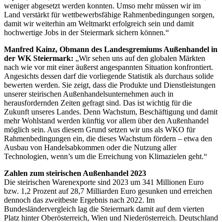
weniger abgesetzt werden konnten. Umso mehr müssen wir im
Land verstärkt für wettbewerbsfähige Rahmenbedingungen sorgen,
damit wir weiterhin am Weltmarkt erfolgreich sein und damit
hochwertige Jobs in der Steiermark sichern können.“
Manfred Kainz, Obmann des Landesgremiums Außenhandel in
der WK Steiermark:
„Wir sehen uns auf den globalen Märkten
nach wie vor mit einer äußerst angespannten Situation konfrontiert.
Angesichts dessen darf die vorliegende Statistik als durchaus solide
bewerten werden. Sie zeigt, dass die Produkte und Dienstleistungen
unserer steirischen Außenhandelsunternehmen auch in
herausfordernden Zeiten gefragt sind. Das ist wichtig für die
Zukunft unseres Landes. Denn Wachstum, Beschäftigung und damit
mehr Wohlstand werden künftig vor allem über den Außenhandel
möglich sein. Aus diesem Grund setzen wir uns als WKO für
Rahmenbedingungen ein, die dieses Wachstum fördern – etwa den
Ausbau von Handelsabkommen oder die Nutzung aller
Technologien, wenn’s um die Erreichung von Klimazielen geht.“
Zahlen zum steirischen Außenhandel 2023
Die steirischen Warenexporte sind 2023 um 341 Millionen Euro
bzw. 1,2 Prozent auf 28,7 Milliarden Euro gesunken und erreichen
dennoch das zweitbeste Ergebnis nach 2022. Im
Bundesländervergleich lag die Steiermark damit auf dem vierten
Platz hinter Oberösterreich, Wien und Niederösterreich. Deutschland