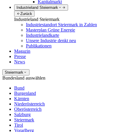
Kapitalmarkt
Industrieland Steiermark
Zurück
Industrieland Steiermark
Industriestandort Steiermark in Zahlen
Masterplan Grüne Energie
Industrielandkarte
Unsere Industrie denkt neu
Publikationen
Magazin
Presse
News
Steiermark
Bundesland auswählen
Bund
Burgenland
Kärnten
Niederösterreich
Oberösterreich
Salzburg
Steiermark
Tirol
Vorarlberg