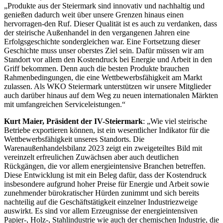
„Produkte aus der Steiermark sind innovativ und nachhaltig und
genießen dadurch weit über unsere Grenzen hinaus einen
hervorragen-den Ruf. Dieser Qualität ist es auch zu verdanken, dass
der steirische Außenhandel in den vergangenen Jahren eine
Erfolgsgeschichte sondergleichen war. Eine Fortsetzung dieser
Geschichte muss unser oberstes Ziel sein. Dafür müssen wir am
Standort vor allem den Kostendruck bei Energie und Arbeit in den
Griff bekommen. Denn auch die besten Produkte brauchen
Rahmenbedingungen, die eine Wettbewerbsfähigkeit am Markt
zulassen. Als WKO Steiermark unterstützen wir unsere Mitglieder
auch darüber hinaus auf dem Weg zu neuen internationalen Märkten
mit umfangreichen Serviceleistungen.“
Kurt Maier, Präsident der IV-Steiermark
: „Wie viel steirische
Betriebe exportieren können, ist ein wesentlicher Indikator für die
Wettbewerbsfähigkeit unseres Standorts. Die
Warenaußenhandelsbilanz 2023 zeigt ein zweigeteiltes Bild mit
vereinzelt erfreulichen Zuwächsen aber auch deutlichen
Rückgängen, die vor allem energieintensive Branchen betreffen.
Diese Entwicklung ist mit ein Beleg dafür, dass der Kostendruck
insbesondere aufgrund hoher Preise für Energie und Arbeit sowie
zunehmender bürokratischer Hürden zunimmt und sich bereits
nachteilig auf die Geschäftstätigkeit einzelner Industriezweige
auswirkt. Es sind vor allem Erzeugnisse der energieintensiven
Papier-, Holz-, Stahlindustrie wie auch der chemischen Industrie, die