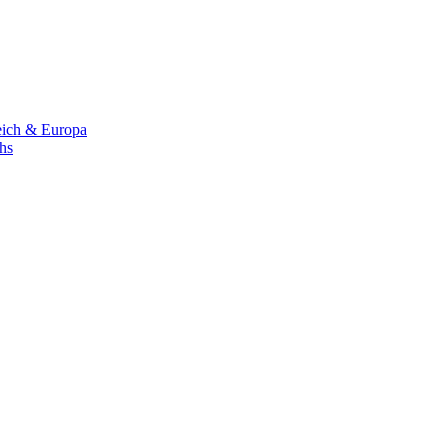
eich & Europa
chs