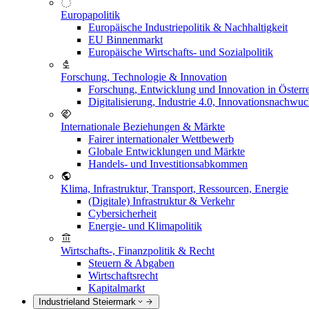
Europapolitik
Europäische Industriepolitik & Nachhaltigkeit
EU Binnenmarkt
Europäische Wirtschafts- und Sozialpolitik
Forschung, Technologie & Innovation
Forschung, Entwicklung und Innovation in Österr
Digitalisierung, Industrie 4.0, Innovationsnachwu
Internationale Beziehungen & Märkte
Fairer internationaler Wettbewerb
Globale Entwicklungen und Märkte
Handels- und Investitionsabkommen
Klima, Infrastruktur, Transport, Ressourcen, Energie
(Digitale) Infrastruktur & Verkehr
Cybersicherheit
Energie- und Klimapolitik
Wirtschafts-, Finanzpolitik & Recht
Steuern & Abgaben
Wirtschaftsrecht
Kapitalmarkt
Industrieland Steiermark