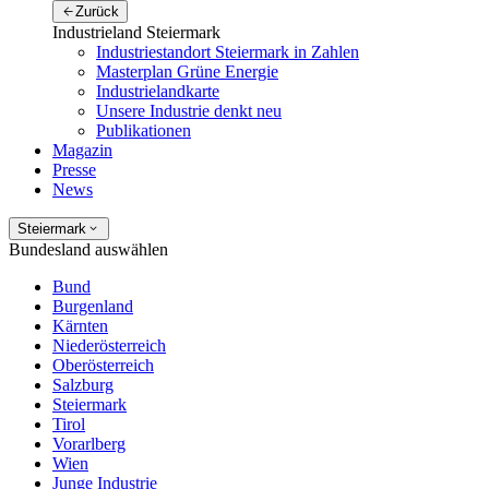
Zurück
Industrieland Steiermark
Industriestandort Steiermark in Zahlen
Masterplan Grüne Energie
Industrielandkarte
Unsere Industrie denkt neu
Publikationen
Magazin
Presse
News
Steiermark
Bundesland auswählen
Bund
Burgenland
Kärnten
Niederösterreich
Oberösterreich
Salzburg
Steiermark
Tirol
Vorarlberg
Wien
Junge Industrie