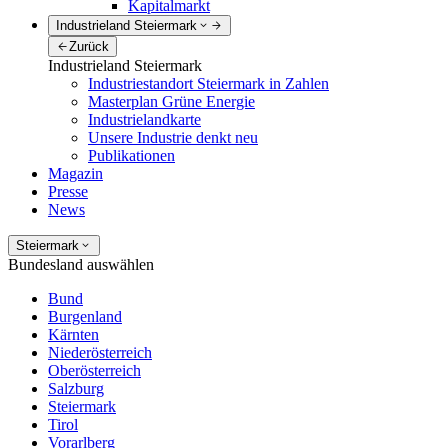
Kapitalmarkt
Industrieland Steiermark
Zurück
Industrieland Steiermark
Industriestandort Steiermark in Zahlen
Masterplan Grüne Energie
Industrielandkarte
Unsere Industrie denkt neu
Publikationen
Magazin
Presse
News
Steiermark
Bundesland auswählen
Bund
Burgenland
Kärnten
Niederösterreich
Oberösterreich
Salzburg
Steiermark
Tirol
Vorarlberg